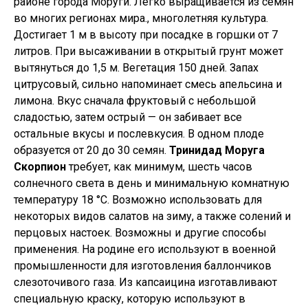
районе города Моруги. Легко выращивается из семян
во многих регионах мира., многолетняя культура.
Достигает 1 м в высоту при посадке в горшки от 7
литров. При высаживании в открытый грунт может
вытянуться до 1,5 м. Вегетация 150 дней. Запах
цитрусовый, сильно напоминает смесь апельсина и
лимона. Вкус сначала фруктовый c небольшой
сладостью, затем острый — он забивает все
остальные вкусы и послевкусия. В одном плоде
образуется от 20 до 30 семян.
Тринидад Моруга
Скорпион
требует, как минимум, шесть часов
солнечного света в день и минимальную комнатную
температуру 18 °C. Возможно использовать для
некоторых видов салатов на зиму, а также солений и
перцовых настоек. Возможны и другие способы
применения. На родине его используют в военной
промышленности для изготовления баллончиков
слезоточивого газа. Из капсаицина изготавливают
специальную краску, которую используют в