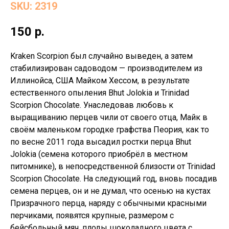
SKU:
2319
150
р.
Kraken Scorpion был случайно выведен, а затем
стабилизирован садоводом — производителем из
Иллинойса, США Майком Хессом, в результате
естественного опыления Bhut Jolokia и Trinidad
Scorpion Сhocolate. Унаследовав любовь к
выращиванию перцев чили от своего отца, Майк в
своём маленьком городке графства Пеория, как то
по весне 2011 года высадил ростки перца Bhut
Jolokia (семена которого приобрёл в местном
питомнике), в непосредственной близости от Trinidad
Scorpion Сhocolate. На следующий год, вновь посадив
семена перцев, он и не думал, что осенью на кустах
Призрачного перца, наряду с обычными красными
перчиками, появятся крупные, размером с
бейсбольный мяч, плоды шоколадного цвета с