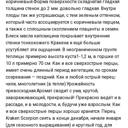
коричневый.Форма поверхности складчатая гладкая
толщина стенок до 2 мм. довольно гладкая. Внутри
плоды так же устрашающе, с тем зеленым оттенком,
который часто ассоциируется с коричневым перцем,
а также с сплошным скоплением плаценты и семян.
Блеск масла капсаицина покрывает внутренние
стенки тонкокожего Кракена и ещё больше
усугубляет эти ощущения. В неограниченном грунте
теплицы примерно высота куста1-1,2 м, в горшке от
10 л примерно 70 см. Как и все сверхострые перцы,
имеет очень длинный период вегетации, по срокам
созревания — поздний. Как и любой острый перец-
чили, многолетник (в тепле).Урожайность
превосходная.Аромат сводит с ума, крутой,
завораживающий, прекрасный! Прекрасно ведёт и в
рассаде, и в молодости, и, будучи уже взрослым. Как
и все сверхострые перцы хорошо хранится. Перец
Kraken Scorpion сеять в конце декабря, начале января
(для сезонного выращивания) и круглый год, для