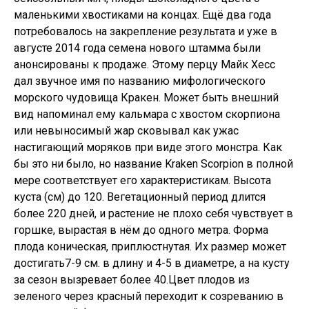
маленькими хвостиками на концах. Ещё два года
потребовалось на закрепление результата и уже в
августе 2014 года семена нового штамма были
анонсированы к продаже. Этому перцу Майк Хесс
дал звучное имя по названию мифологического
морского чудовища Кракен. Может быть внешний
вид напоминал ему кальмара с хвостом скорпиона
или невыносимый жар сковывал как ужас
настигающий моряков при виде этого монстра. Как
бы это ни было, но название Kraken Scorpion в полной
мере соответствует его характеристикам. Bысота
куста (см) до 120. Вегетационный период длится
более 220 дней, и растение не плохо себя чувствует в
горшке, вырастая в нём до одного метра. Форма
плода коническая, приплюстнутая. Их размер может
достигать7-9 см. в длину и 4-5 в диаметре, а на кусту
за сезон вызревает более 40.Цвет плодов из
зеленого через красный переходит к созреванию в