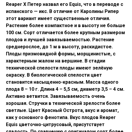
Reaper X Петер назвал его Equis, что в переводе с
испанского — икс. В отличие от Каролины Рипер
этот вариант имеет существенные отличия.
Растение более компактное и в высоту не больше
100 см. Сорт отличается более крупным размером
плодов и лучшей завязываемостью. Растение
среднерослое, до 1 м в высоту, раскидистое.
Плоды призмовидной формы, морщинистые, с
характерным жалом на вершине. В стадии
технической спелости плоды имеют зелёную
окраску. В биологической спелости цвет
становится насыщенно-красным. Масса одного
плода 8 – 10 г. Длина 4 – 5,5 см, диаметр 3,5 – 4 см.
Активно ветвится. Завязываемость очень
хорошая. Стручки в технической зрелости более
светлые. Цвет Красный Острота, вкус и аромат,
как у основного фенотипа. Вкус плодов Reaper
Equis цветочно-цитрусовый, присутствует
сладость. По сравнению с оригиналом сорт более