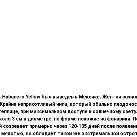
». Habanero Yellow был выведен в Мексике. Желтая раз
. Крайне неприхотливый чили, который обильно плодоно
теплице, при максимальном доступе к солнечному свету
около 3 см в диаметре, по форме похожие на фонарики.
й созревает примерно через 120-135 дней после появле
якотью, но обладает такой же экстремальной остротой.