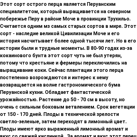
Этот сорт острого перца является Перуанским
специалитетом, который выращивается на северном
побережье Перу в районе Моче в провинции Трухильо.
Считается одним мз самых старых сортов в мире. Этот
сорт - наследие великой Цивилизации Моче и его
история насчитывает более одной тысячи лет. Но в его
истории были и трудные моменты. В 80-90 годах из-за
кокаинового бунта этот сорт чуть не был утерян,
потому что крестьяне и фермеры переключились на
выращивание коки. Сейчас плантации этого перца
постепенно возрождаются и интерес к нему
возвращается на волне гастрономического бума
Перуанской кухни. Обладает фантастической
урожайностью. Растение до 50 - 70 см в высоту, но
очень с сильным боковым ветвлением. Срок вегетации
от 150 - 170 дней. Плоды в технической зрелости
светло-зеленые, затем переходят в лимонный цвет.
Плоды имеют ярко выраженный лимонный аромат и
вкус со свежей кислинкой . За аромат и вкус этот перец