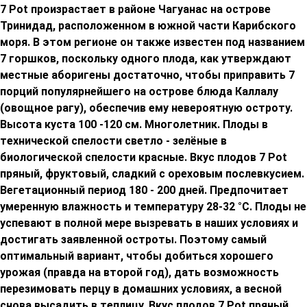
7 Pot произрастает в районе Чагуанас на острове
Тринидад, расположенном в южной части Карибского
моря. В этом регионе он также известен под названием
7 горшков, поскольку одного плода, как утверждают
местные аборигены достаточно, чтобы приправить 7
порций популярнейшего на острове блюда Каллалу
(овощное рагу), обеспечив ему невероятную остроту.
Bысота куста 100 -120 см. Многолетник. Плоды в
технической спелости светло - зелёные в
биологической спелости красные. Вкус плодов 7 Pot
пряный, фруктовый, сладкий с ореховым послевкусием.
Вегетационный период 180 - 200 дней. Предпочитает
умеренную влажность и температуру 28-32 °C. Плоды не
успевают в полной мере вызревать в наших условиях и
достигать заявленной остроты. Поэтому самый
оптимальный вариант, чтобы добиться хорошего
урожая (правда на второй год), дать возможность
перезимовать перцу в домашних условиях, а весной
снова высадить в теплицу. Вкус плодов 7 Pot пряный,