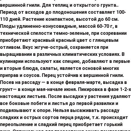
вершинной гнили. Для теплиц и открытого грунта..
Период от всходов до плодоношения составляет 100-
110 дней. Растение компактное, высотой до 60 см.
Плоды удлиненно-конусовидные, массой 60-70 г, в
технической спелости темно-зеленые, при созревании
приобретают красивый красный цвет с глянцевым
отливом. Вкус жгуче-острый, сохраняется при
выращивании в различных климатических условиях. В
кулинарии используют как специю, добавляют в первые
и вторые блюда, салаты, является основой многих
приправ и соусов. Перец устойчив к вершинной гнили.
Посев на рассаду — в конце февраля-марте, высадка в
грунт— в конце мая-начале июня. Пикировка в фазе 1-2-х
настоящих листьев. После высадки у растения удаляют
все боковые побеги и листья до первой развилки и
подвязывают к опоре. Нельзя высаживать рассаду
сладких и острых сортов перца рядом, т.к. происходит
переопыление и сладкий перец приобретает горький