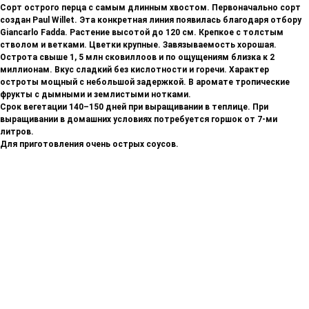
Сорт острого перца с самым длинным хвостом. Первоначально сорт
создан Paul Willet. Эта конкретная линия появилась благодаря отбору
Giancarlo Fadda. Растение высотой до 120 см. Крепкое с толстым
стволом и ветками. Цветки крупные. Завязываемость хорошая.
Острота свыше 1, 5 млн сковиллоов и по ощущениям близка к 2
миллионам. Вкус сладкий без кислотности и горечи. Характер
остроты мощный с небольшой задержкой. В аромате тропические
фрукты с дымными и землистыми нотками.
Срок вегетации 140–150 дней при выращивании в теплице. При
выращивании в домашних условиях потребуется горшок от 7-ми
литров.
Для приготовления очень острых соусов.