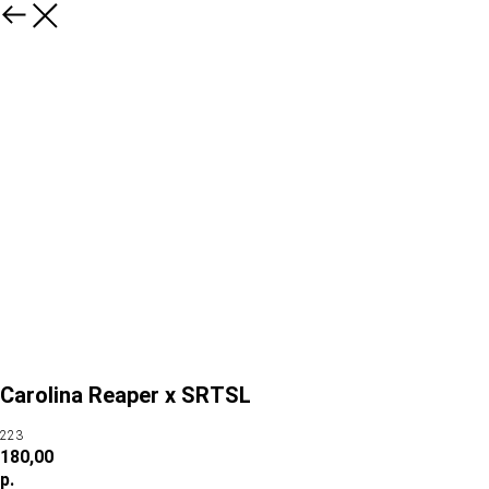
Carolina Reaper x SRTSL
223
180,00
р.